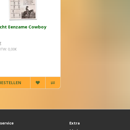
icht Eenzame Cowboy
€
 BTW: 0,00€
BESTELLEN
service
Extra