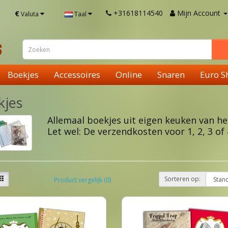
+31618114540
Mijn Account
€
Valuta
Taal
Boekjes
Accessoires
Online
Snaren
Euro S
kjes
Allemaal boekjes uit eigen keuken van het
Let wel: De verzendkosten voor 1, 2, 3 of 
Sorteren op:
Product vergelijk (0)