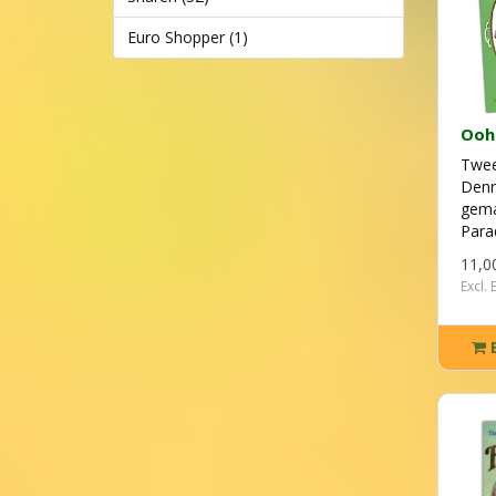
Euro Shopper (1)
Ooh
Twee
Denn
gema
Parad
11,0
Excl.