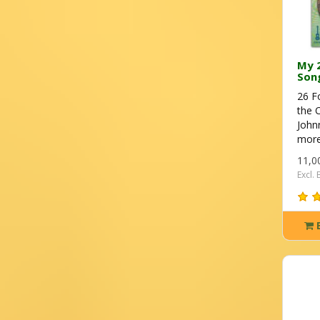
My 2
Son
26 F
the C
John
more
11,0
Excl.