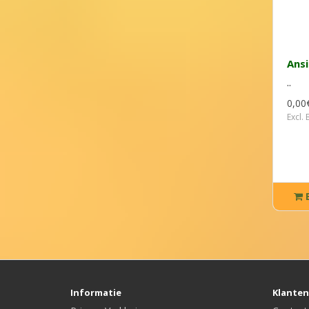
Ans
..
0,00
Excl.
Informatie
Klanten