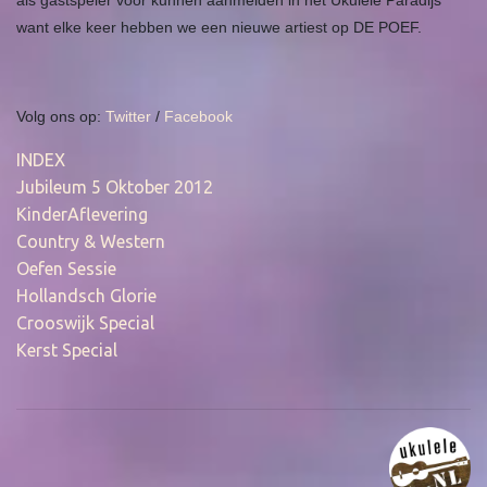
als gastspeler voor kunnen aanmelden in het Ukulele Paradijs
want elke keer hebben we een nieuwe artiest op DE POEF.
Volg ons op:
Twitter
/
Facebook
INDEX
Jubileum 5 Oktober 2012
KinderAflevering
Country & Western
Oefen Sessie
Hollandsch Glorie
Crooswijk Special
Kerst Special