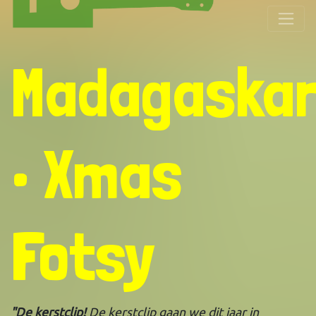
Madagaska
• Xmas
Fotsy
"De kerstclip!
De kerstclip gaan we dit jaar in