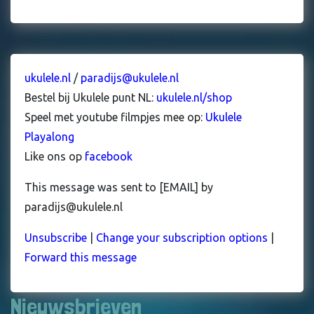
ukulele.nl
/
paradijs@ukulele.nl
Bestel bij Ukulele punt NL:
ukulele.nl/shop
Speel met youtube filmpjes mee op:
Ukulele
Playalong
Like ons op
facebook
This message was sent to [EMAIL] by
paradijs@ukulele.nl
Unsubscribe
|
Change your subscription options
|
Forward this message
Nieuwsbrieven