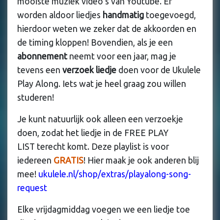
mooiste muziek video’s van Youtube. Er
worden aldoor liedjes
handmatig
toegevoegd,
hierdoor weten we zeker dat de akkoorden en
de timing kloppen! Bovendien, als je een
abonnement
neemt voor een jaar, mag je
tevens een
verzoek liedje
doen voor de Ukulele
Play Along. Iets wat je heel graag zou willen
studeren!
Je kunt natuurlijk ook alleen een verzoekje
doen, zodat het liedje in de FREE PLAY
LIST terecht komt. Deze playlist is voor
iedereen
GRATIS
! Hier maak je ook anderen blij
mee!
ukulele.nl/shop/extras/playalong-song-
request
Elke vrijdagmiddag voegen we een liedje toe