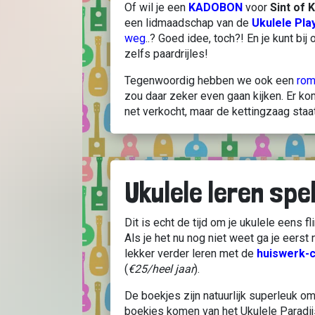
Of wil je een
KADOBON
voor
Sint of 
een lidmaadschap van de
Ukulele Pla
weg
..? Goed idee, toch?! En je kunt bij
zelfs paardrijles!
Tegenwoordig hebben we ook een
rom
zou daar zeker even gaan kijken. Er k
net verkocht, maar de kettingzaag staa
Ukulele leren spe
Dit is echt de tijd om je ukulele eens fli
Als je het nu nog niet weet ga je eerst
lekker verder leren met de
huiswerk-
(
€25/heel jaar
).
De boekjes zijn natuurlijk superleuk om
boekjes komen van het Ukulele Paradij