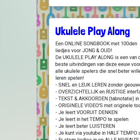
Ukulele Play Along
Een ONLINE SONGBOOK met 100den
liedjes voor JONG & OUD!
De UKULELE PLAY ALONG is een van 
beste uitvindingen van deze eeuw voo
alle ukulele spelers die snel beter will
leren spelen!
- SNEL en LEUK LEREN zonder geouw
- OVERZICHTELIJK en RUSTIGE inter
- TEKST & AKKOORDEN (tabnotatie) in
- ORIGINELE VIDEO'S met originele to
- Je leert VOORUIT DENKEN
- Je leert in het TEMPO te spelen
- Je leert beter LUISTEREN
- Je kunt via youtube in HALF TEMPO
- Er staan liedjes in op ALLE NIVEAU'S