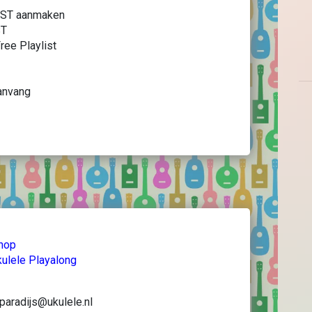
LIST aanmaken
ST
ree Playlist
anvang
shop
ulele Playalong
paradijs@ukulele.nl