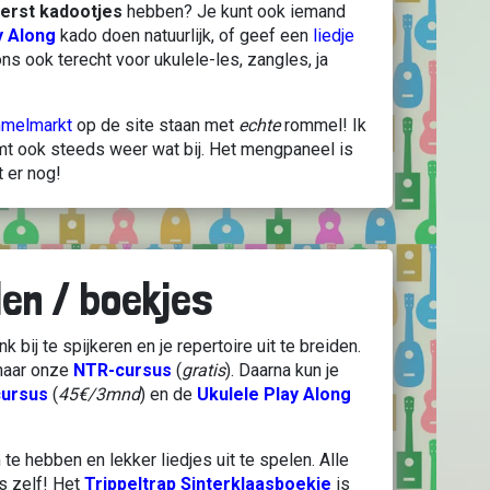
Kerst kadootjes
hebben? Je kunt ook iemand
y Along
kado doen natuurlijk, of geef een
liedje
 ons ook terecht voor ukulele-les, zangles, ja
melmarkt
op de site staan met
echte
rommel! Ik
omt ook steeds weer wat bij. Het mengpaneel is
t er nog!
len / boekjes
nk bij te spijkeren en je repertoire uit te breiden.
 naar onze
NTR-cursus
(
gratis
). Daarna kun je
cursus
(
45€/3mnd
) en de
Ukulele Play Along
 te hebben en lekker liedjes uit te spelen. Alle
s zelf! Het
Trippeltrap Sinterklaasboekje
is