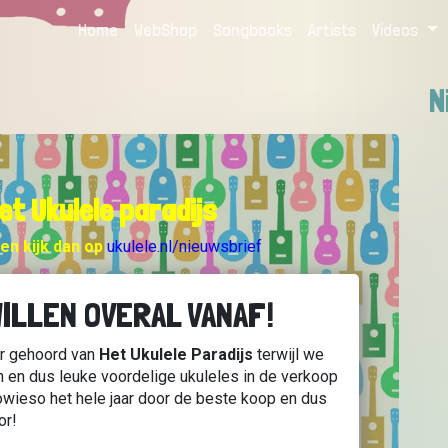
Home
(current)
WebShop
Songbooks
Artists
Videos
N
et Ukulele paradijs
zen kijk dan op
ukulele.nl/nieuwsbrief
WILLEN OVERAL VANAF!
eer gehoord van
Het Ukulele Paradijs
terwijl we
n en dus leuke voordelige ukuleles in de verkoop
owieso het hele jaar door de beste koop en dus
or!