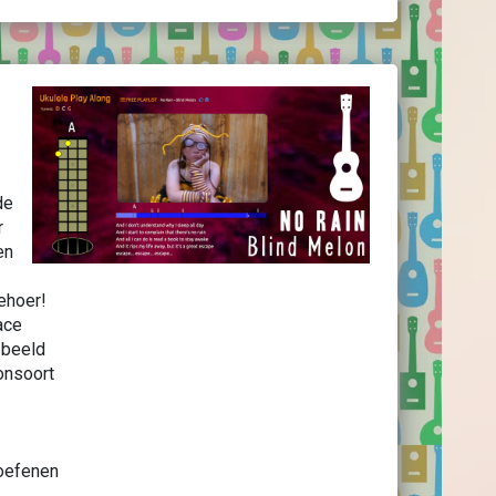
de
r
en
ehoer!
face
 beeld
onsoort
 oefenen